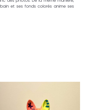
blanc des photos. De la même manière,
urbain et ses fonds colorés anime ses