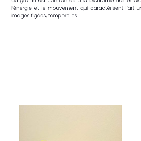
du graffiti est confrontée à la bichromie noir et 
l’énergie et le mouvement qui caractérisent l’art 
images figées, temporelles.