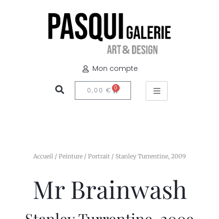
Mon compte
0
0,00
€
Accueil
/
Peinture
/
Portrait
/ Stanley Turrentine, 2009
Mr Brainwash
Stanley Turrentine, 2009