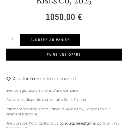
1050,00
€
AJOUTER AU PANIER
FAIRE UNE OFFRE
Ajouter à ma liste de souhait
Livraison gratuite en moins d’une semaine.
L’œuvre est disponible en retrait à Saint Etienne
Paiement sécurisé : Carte Bancaire, Apple Pay, Google Pay ou
Virement bancaire.
Une question ? Contactez nous
pasquigalerie@gmail.com
, tél. : +33