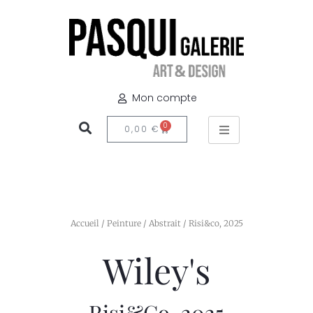
Mon compte
0
0,00
€
Accueil
/
Peinture
/
Abstrait
/ Risi&co, 2025
Wiley's
Risi&co, 2025