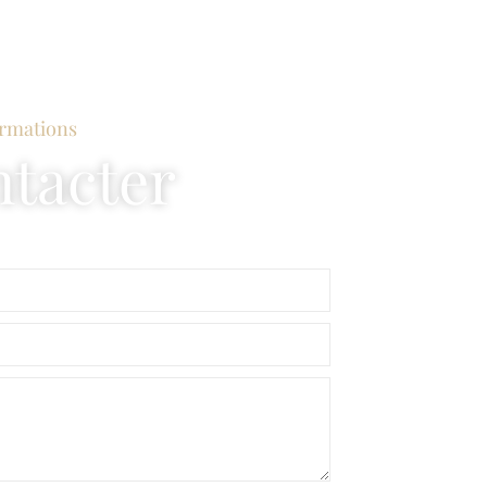
ormations
tacter