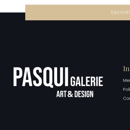
ENVOYE
In
Men
Pol
Con