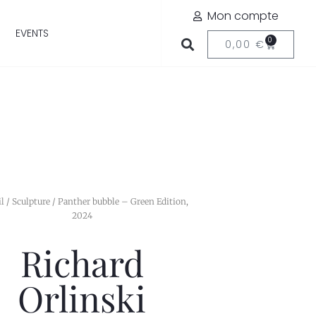
Mon compte
EVENTS
0
0,00
€
il
/
Sculpture
/ Panther bubble – Green Edition,
2024
Richard
Orlinski