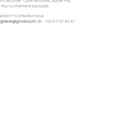
t sécurisé : Carte Bancaire, Apple Pay,
 Pay ou Virement bancaire.
estion ? Contactez nous
galerie@gmail.com
, tél. : +33 6 17 87 84 47