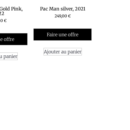
 Gold Pink,
Pac Man silver, 2021
22
249,00
€
00
€
Faire une offre
e offre
Ajouter au panier
u panier