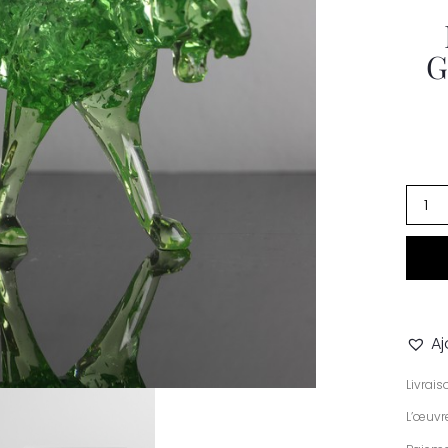
G
Aj
Livrai
L’œuvre