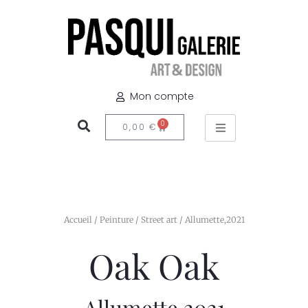
Mon compte
0
0,00
€
Accueil
/
Peinture
/
Street art
/ Allumette,2021
Oak Oak
Allumette,2021