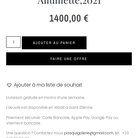
1400,00
€
AJOUTER AU PANIER
FAIRE UNE OFFRE
Ajouter à ma liste de souhait
Livraison gratuite en moins d’une semaine.
L’œuvre est disponible en retrait à Saint Etienne
Paiement sécurisé : Carte Bancaire, Apple Pay, Google Pay ou
Virement bancaire.
Une question ? Contactez nous
pasquigalerie@gmail.com
, tél. : +33