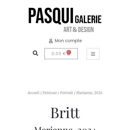
Mon compte
0
0,00
€
Accueil
/
Peinture
/
Portrait
/ Marianne, 2024
Britt
Marianne, 2024