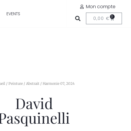
Mon compte
EVENTS
0
0,00
€
ueil
/
Peinture
/
Abstrait
/ Harmonie 07, 2024
David
Pasquinelli