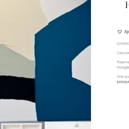
Aj
Livrai
L’œuvre
Paiemen
Google
Une qu
pasqui