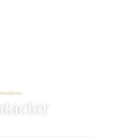
ormations
tacter