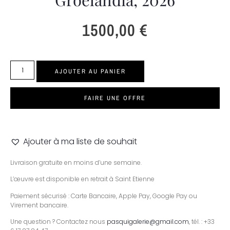
1500,00
€
AJOUTER AU PANIER
FAIRE UNE OFFRE
Ajouter à ma liste de souhait
Livraison gratuite en moins d’une semaine.
L’œuvre est disponible en retrait à Saint Etienne
Paiement sécurisé : Carte Bancaire, Apple Pay, Google Pay ou
Virement bancaire.
Une question ? Contactez nous
pasquigalerie@gmail.com
, tél. : +33