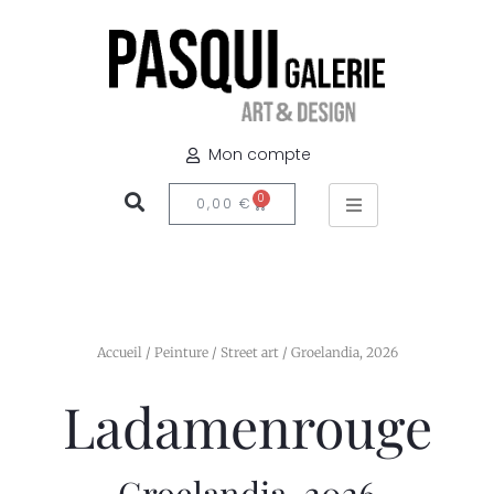
Mon compte
0
0,00
€
Accueil
/
Peinture
/
Street art
/ Groelandia, 2026
Ladamenrouge
Groelandia, 2026