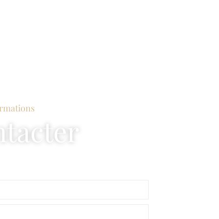
ormations
tacter