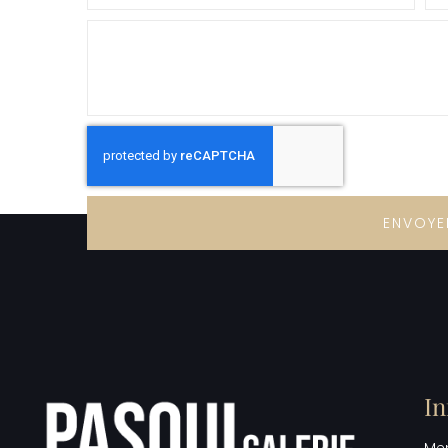
ENVOYE
In