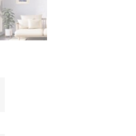
6
n
d