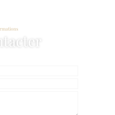
ormations
tacter