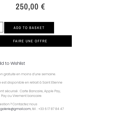
250,00
€
ADD TO BASKET
FAIRE UNE OFFRE
d to Wishlist
son gratuite en moins d’une semaine.
 est disponible en retrait à Saint Etienne
t sécurisé : Carte Bancaire, Apple Pay,
 Pay ou Virement bancaire.
estion ? Contactez nous
galerie@gmail.com
, tél. : +33 6 17 87 84 47