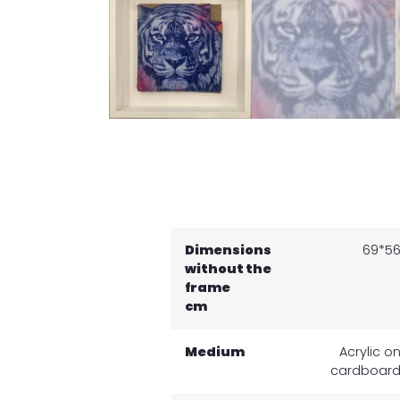
Dimensions
69*5
without the
frame
cm
Medium
Acrylic o
cardboar