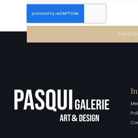
ENVOYE
In
Men
Pol
Con