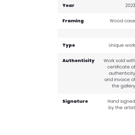
Year
202
Framing
Wood cas
Type
Unique wor
Authenticity
Work sold wit
certificate o
authenticit
and invoice o
the galler
Signature
Hand signe
by the artis