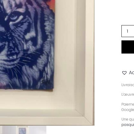
Ad
Livrai
L’œuvre
Paiemen
Google
Une qu
pasqui