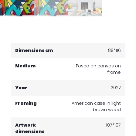
Dimensions cm
89*116
Medium
Posca on canvas on
frame
Year
2022
Framing
American case in light
brown wood
Artwork
107*107
dimensions