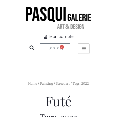
Mon compte
0
0,00
€
Home
/
Painting
/
Street art
/ Tags, 2022
Futé
Tags, 2022