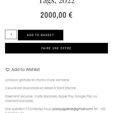
2000,00
€
ADD TO BASKET
FAIRE UNE OFFRE
Add to Wishlist
Livraison gratuite en moins d’une semaine.
L’œuvre est disponible en retrait à Saint Etienne
Paiement sécurisé : Carte Bancaire, Apple Pay, Google Pay ou
Virement bancaire.
Une question ? Contactez nous
pasquigalerie@gmail.com
, tél. : +33