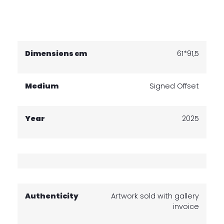
Dimensions cm
61*91,5
Medium
Signed Offset
Year
2025
Authenticity
Artwork sold with gallery
invoice