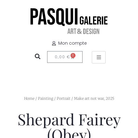
Mon compte
0
0,00
€
Home
/
Painting
/
Portrait
/ Make art not war, 2025
Shepard Fairey
(Obey)