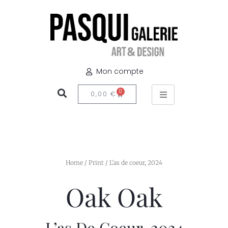
Mon compte
0
0,00
€
Home
/
Print
/ L’as de coeur, 2024
Oak Oak
L’as De Coeur, 2024