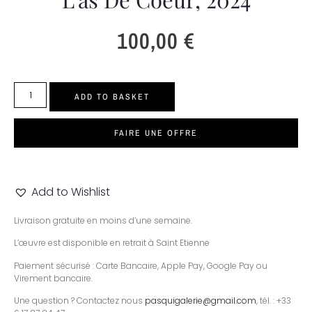
100,00
€
ADD TO BASKET
FAIRE UNE OFFRE
Add to Wishlist
Livraison gratuite en moins d’une semaine.
L’œuvre est disponible en retrait à Saint Etienne
Paiement sécurisé : Carte Bancaire, Apple Pay, Google Pay ou
Virement bancaire.
Une question ? Contactez nous
pasquigalerie@gmail.com
, tél. : +33