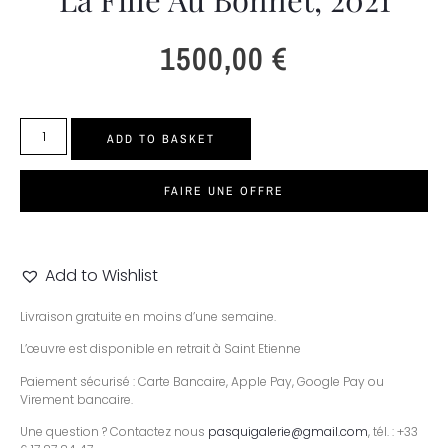
1500,00
€
ADD TO BASKET
FAIRE UNE OFFRE
Add to Wishlist
Livraison gratuite en moins d’une semaine.
L’œuvre est disponible en retrait à Saint Etienne
Paiement sécurisé : Carte Bancaire, Apple Pay, Google Pay ou
Virement bancaire.
Une question ? Contactez nous
pasquigalerie@gmail.com
, tél. : +33