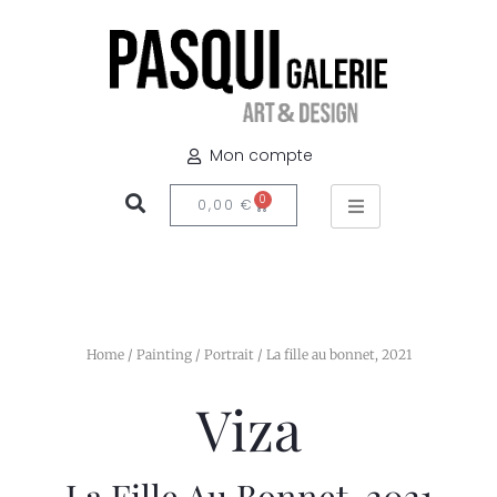
Mon compte
0
0,00
€
Home
/
Painting
/
Portrait
/ La fille au bonnet, 2021
Viza
La Fille Au Bonnet, 2021