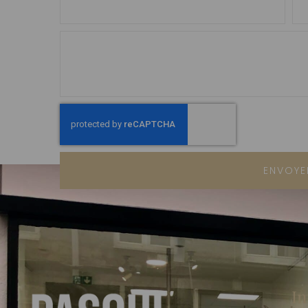
ENVOYE
In