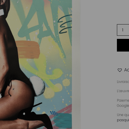
Ad
Livrai
L’œuvre
Paiemen
Google
Une qu
pasqui