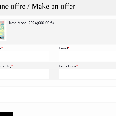
une offre / Make an offer
2024
Wood Case
Kate Moss, 2024
(
600,00
€
)
Unique work
e
*
Email
*
rtificate of authenticity of the artist
and invoice of the gallery
Quantity
*
Prix / Price
*
Hand signed by the artist