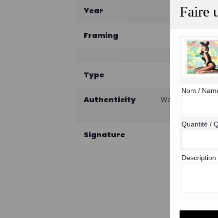
Faire 
Year
Framing
Type
Nom / Nam
Authenticity
Work sold with ce
Quantité / 
Signature
Description