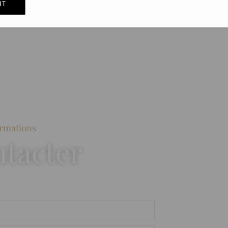
IT
ormations
tacter