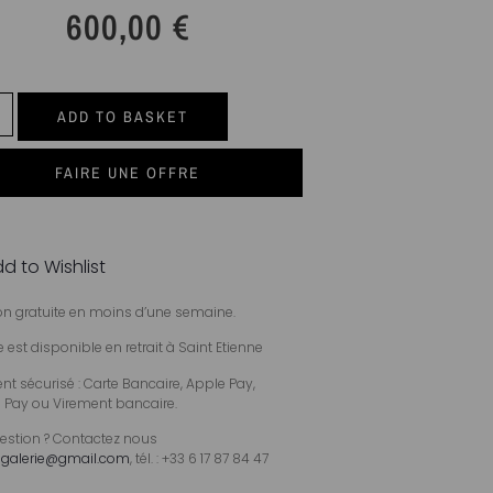
600,00
€
ADD TO BASKET
FAIRE UNE OFFRE
d to Wishlist
son gratuite en moins d’une semaine.
 est disponible en retrait à Saint Etienne
t sécurisé : Carte Bancaire, Apple Pay,
 Pay ou Virement bancaire.
estion ? Contactez nous
galerie@gmail.com
, tél. : +33 6 17 87 84 47