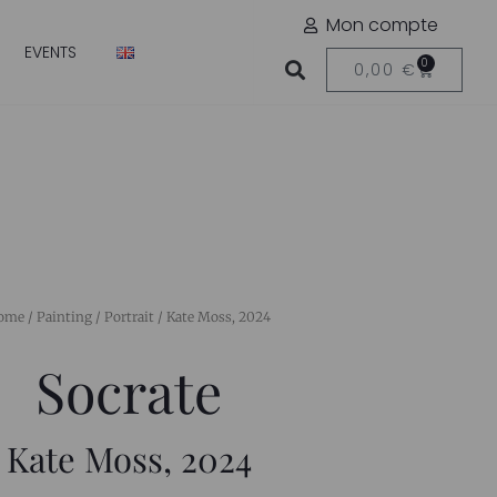
Mon compte
EVENTS
0
0,00
€
ome
/
Painting
/
Portrait
/ Kate Moss, 2024
Socrate
Kate Moss, 2024