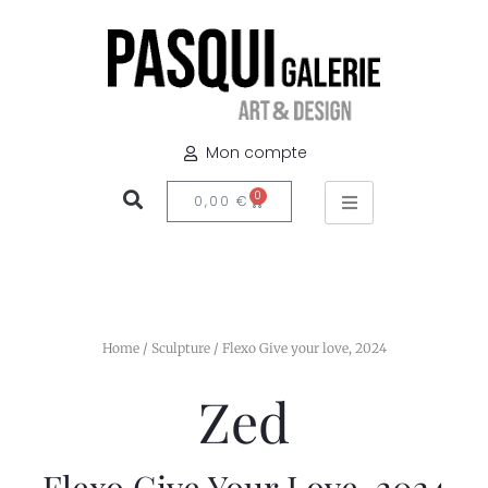
Mon compte
0
0,00
€
Home
/
Sculpture
/ Flexo Give your love, 2024
Zed
Flexo Give Your Love, 2024