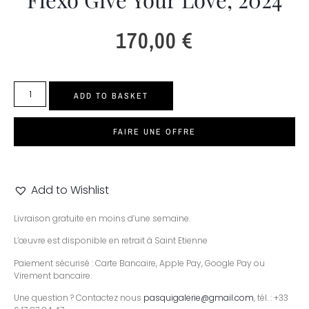
170,00
€
ADD TO BASKET
FAIRE UNE OFFRE
Add to Wishlist
Livraison gratuite en moins d’une semaine.
L’œuvre est disponible en retrait à Saint Etienne
Paiement sécurisé : Carte Bancaire, Apple Pay, Google Pay ou
Virement bancaire.
Une question ? Contactez nous
pasquigalerie@gmail.com
, tél. : +33