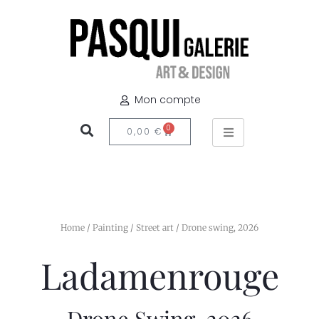
Mon compte
0
0,00
€
Home
/
Painting
/
Street art
/ Drone swing, 2026
Ladamenrouge
Drone Swing, 2026