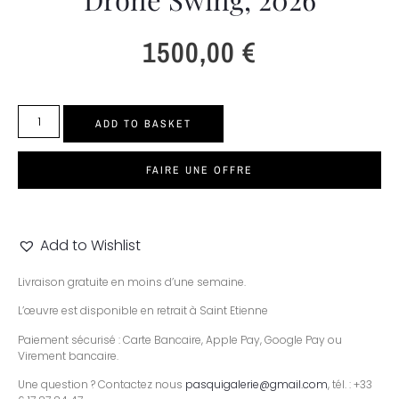
1500,00
€
ADD TO BASKET
FAIRE UNE OFFRE
Add to Wishlist
Livraison gratuite en moins d’une semaine.
L’œuvre est disponible en retrait à Saint Etienne
Paiement sécurisé : Carte Bancaire, Apple Pay, Google Pay ou
Virement bancaire.
Une question ? Contactez nous
pasquigalerie@gmail.com
, tél. : +33