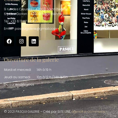
9 rue des Creuses - 42000 Saint Etienne
6 place Dorian - 42000 Saint Etienne
Tél . +33 6 17 87 84 47
Email : pasquigalerie@gmail.com
Ouverture de la galerie
Mardi et mercredi
14h à 19 h
Jeudi au samedi
10h à 12 h / 14h à 19h
Ou sur rendez vous
© 2021 PASQUI GALERIE – Créé par SITE LINE,
agence e-commerce