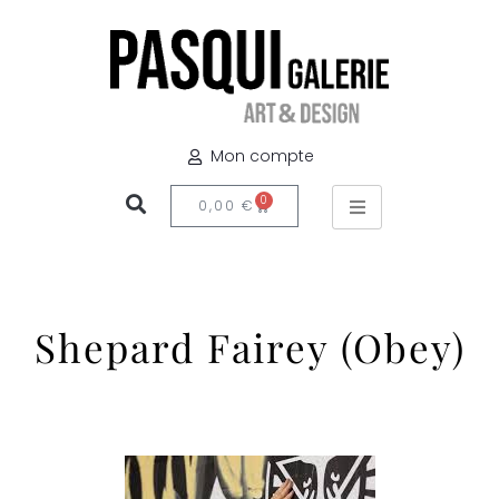
Mon compte
0
0,00
€
Shepard Fairey (Obey)