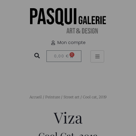
Mon compte
0
0,00
€
Accueil
/
Peinture
/
Street art
/ Cool cat, 2019
Viza
Cool Cat, 2019