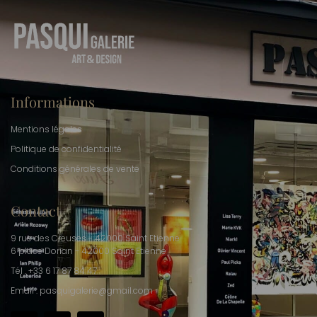
Informations
Mentions légales
Politique de confidentialité
Conditions générales de vente
Contact
9 rue des Creuses - 42000 Saint Etienne
6 place Dorian - 42000 Saint Etienne
Tél . +33 6 17 87 84 47
Email : pasquigalerie@gmail.com