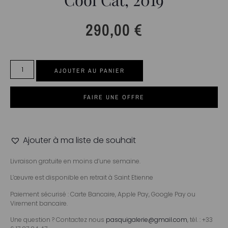
290,00
€
AJOUTER AU PANIER
FAIRE UNE OFFRE
Ajouter à ma liste de souhait
Livraison gratuite en moins d’une semaine.
L’œuvre est disponible en retrait à Saint Etienne
Paiement sécurisé : Carte Bancaire, Apple Pay, Google Pay ou
Virement bancaire.
Une question ? Contactez nous
pasquigalerie@gmail.com
, tél. : +33