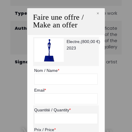
×
Type
Unique work
Faire une offre /
Make an offer
Authenticity
Work sold with certificate
of authenticity of the
gallery and invoice of the
Electre,
(
800,00
€
)
gallery
2023
Signature
Hand signed by the artist
Nom / Name
*
Email
*
Quantité / Quantity
*
Pour plus d'informations
Nous contacter
Prix / Price
*