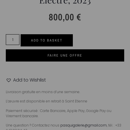
800,00
€
ADD TO BASKET
FAIRE UNE OFFRE
Add to Wishlist
Livraison gratuite en moins d’une semaine.
L’œuvre est disponible en retrait à Saint Etienne
Paiement sécurisé : Carte Bancaire, Apple Pay, Google Pay ou
Virement bancaire.
Une question ? Contactez nous
pasquigalerie@gmail.com
, tél. : +33