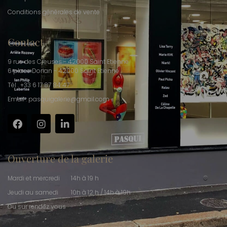
Conditions générales de vente
Contact
9 rue des Creuses - 42000 Saint Etienne
6 place Dorian - 42000 Saint Etienne
Tél . +33 6 17 87 84 47
Email : pasquigalerie@gmail.com
Ouverture de la galerie
Mardi et mercredi
14h à 19 h
Jeudi au samedi
10h à 12 h / 14h à 19h
Ou sur rendez vous