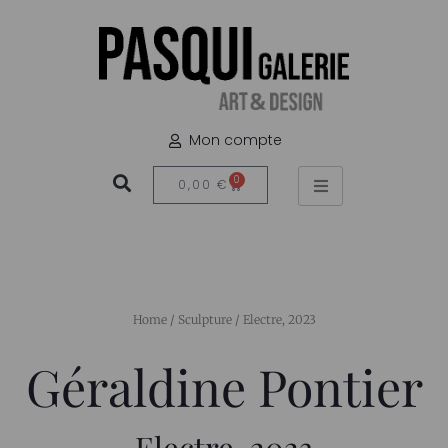
Mon compte
0
0,00
€
Home
/
Sculpture
/ Electre, 2023
Géraldine Pontier
Electre, 2023